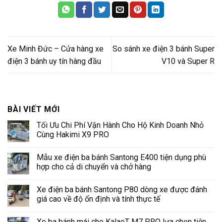
Xe Minh Đức – Cửa hàng xe
So sánh xe điện 3 bánh Super
điện 3 bánh uy tín hàng đầu
V10 và Super R
BÀI VIẾT MỚI
Tối Ưu Chi Phí Vận Hành Cho Hộ Kinh Doanh Nhỏ
Cùng Hakimi X9 PRO
Không
có
Mẫu xe điện ba bánh Santong E400 tiện dụng phù
bình
luận
hợp cho cả di chuyển và chở hàng
ở
Tối
Không
Ưu
có
Xe điện ba bánh Santong P80 dòng xe được đánh
Chi
bình
Phí
luận
giá cao về độ ổn định và tính thực tế
Vận
ở
Hành
Mẫu
Không
Cho
xe
có
Xe ba bánh mái che KalaoT M7 PRO lựa chọn tiện
Hộ
điện