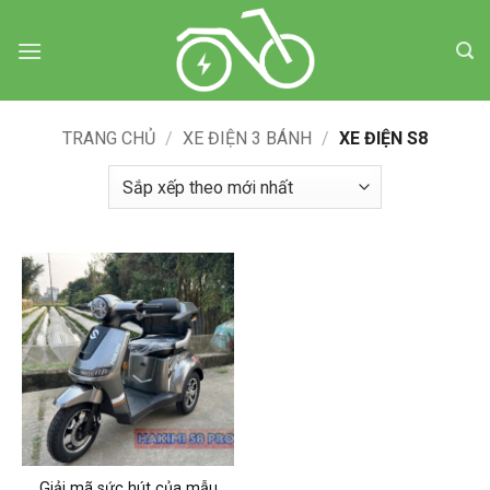
Bỏ
qua
nội
dung
TRANG CHỦ
/
XE ĐIỆN 3 BÁNH
/
XE ĐIỆN S8
Giải mã sức hút của mẫu