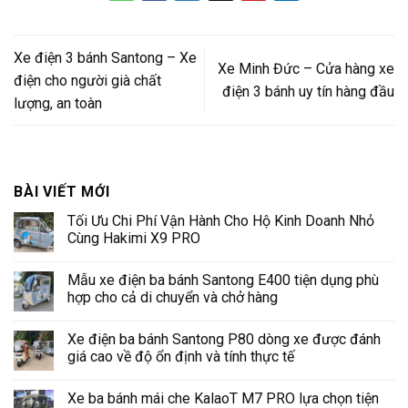
Xe điện 3 bánh Santong – Xe
Xe Minh Đức – Cửa hàng xe
điện cho người già chất
điện 3 bánh uy tín hàng đầu
lượng, an toàn
BÀI VIẾT MỚI
Tối Ưu Chi Phí Vận Hành Cho Hộ Kinh Doanh Nhỏ
Cùng Hakimi X9 PRO
Không
có
Mẫu xe điện ba bánh Santong E400 tiện dụng phù
bình
luận
hợp cho cả di chuyển và chở hàng
ở
Tối
Không
Ưu
có
Xe điện ba bánh Santong P80 dòng xe được đánh
Chi
bình
Phí
luận
giá cao về độ ổn định và tính thực tế
Vận
ở
Hành
Mẫu
Không
Cho
xe
có
Xe ba bánh mái che KalaoT M7 PRO lựa chọn tiện
Hộ
điện
bình