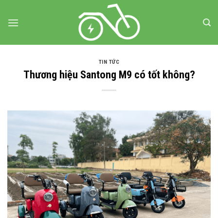
Bỏ
qua
nội
dung
TIN TỨC
Thương hiệu Santong M9 có tốt không?