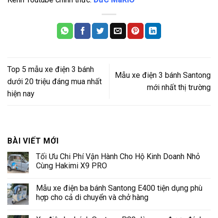
Top 5 mẫu xe điện 3 bánh
Mẫu xe điện 3 bánh Santong
dưới 20 triệu đáng mua nhất
mới nhất thị trường
hiện nay
BÀI VIẾT MỚI
Tối Ưu Chi Phí Vận Hành Cho Hộ Kinh Doanh Nhỏ
Cùng Hakimi X9 PRO
Không
có
Mẫu xe điện ba bánh Santong E400 tiện dụng phù
bình
luận
hợp cho cả di chuyển và chở hàng
ở
Tối
Không
Ưu
có