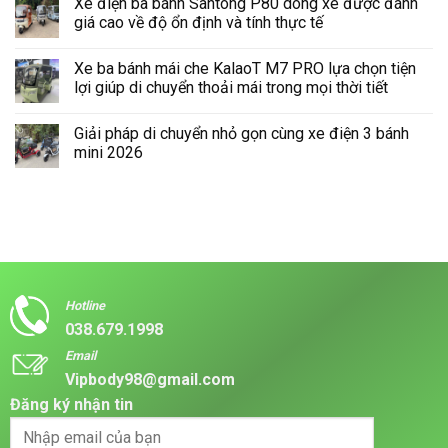
Xe điện ba bánh Santong P80 dòng xe được đánh
Chi
bình
Phí
luận
giá cao về độ ổn định và tính thực tế
Vận
ở
Hành
Mẫu
Không
Cho
xe
có
Xe ba bánh mái che KalaoT M7 PRO lựa chọn tiện
Hộ
điện
bình
Kinh
ba
luận
lợi giúp di chuyển thoải mái trong mọi thời tiết
Doanh
bánh
ở
Nhỏ
Santong
Xe
Không
Cùng
E400
điện
có
Giải pháp di chuyển nhỏ gọn cùng xe điện 3 bánh
Hakimi
tiện
ba
bình
X9
dụng
bánh
luận
mini 2026
PRO
phù
Santong
ở
hợp
P80
Xe
Không
cho
dòng
ba
có
cả
xe
bánh
bình
di
được
mái
luận
chuyển
đánh
che
ở
và
giá
KalaoT
Giải
chở
cao
M7
pháp
hàng
về
PRO
di
độ
lựa
chuyển
ổn
chọn
nhỏ
định
tiện
gọn
Hotline
và
lợi
cùng
038.679.1998
tính
giúp
xe
thực
di
điện
Email
tế
chuyển
3
thoải
bánh
Vipbody98@gmail.com
mái
mini
trong
2026
Đăng ký nhận tin
mọi
thời
tiết