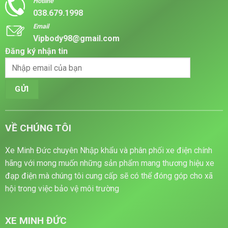
Hotline
và
lợi
cùng
038.679.1998
tính
giúp
xe
thực
di
điện
Email
tế
chuyển
3
thoải
bánh
Vipbody98@gmail.com
mái
mini
trong
2026
Đăng ký nhận tin
mọi
thời
tiết
VỀ CHÚNG TÔI
Xe Minh Đức chuyên Nhập khẩu và phân phối xe điện chính
hãng với mong muốn những sản phẩm mang thương hiệu xe
đạp điện mà chúng tôi cung cấp sẽ có thể đóng góp cho xã
hội trong việc bảo vệ môi trường
XE MINH ĐỨC