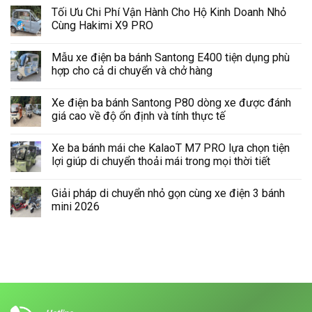
Tối Ưu Chi Phí Vận Hành Cho Hộ Kinh Doanh Nhỏ
Cùng Hakimi X9 PRO
Không
có
Mẫu xe điện ba bánh Santong E400 tiện dụng phù
bình
luận
hợp cho cả di chuyển và chở hàng
ở
Tối
Không
Ưu
có
Xe điện ba bánh Santong P80 dòng xe được đánh
Chi
bình
Phí
luận
giá cao về độ ổn định và tính thực tế
Vận
ở
Hành
Mẫu
Không
Cho
xe
có
Xe ba bánh mái che KalaoT M7 PRO lựa chọn tiện
Hộ
điện
bình
Kinh
ba
luận
lợi giúp di chuyển thoải mái trong mọi thời tiết
Doanh
bánh
ở
Nhỏ
Santong
Xe
Không
Cùng
E400
điện
có
Giải pháp di chuyển nhỏ gọn cùng xe điện 3 bánh
Hakimi
tiện
ba
bình
X9
dụng
bánh
luận
mini 2026
PRO
phù
Santong
ở
hợp
P80
Xe
Không
cho
dòng
ba
có
cả
xe
bánh
bình
di
được
mái
luận
chuyển
đánh
che
ở
và
giá
KalaoT
Giải
chở
cao
M7
pháp
hàng
về
PRO
di
độ
lựa
chuyển
ổn
chọn
nhỏ
định
tiện
gọn