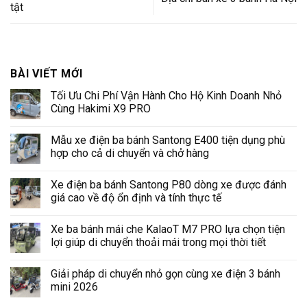
tật
BÀI VIẾT MỚI
Tối Ưu Chi Phí Vận Hành Cho Hộ Kinh Doanh Nhỏ
Cùng Hakimi X9 PRO
Không
có
Mẫu xe điện ba bánh Santong E400 tiện dụng phù
bình
luận
hợp cho cả di chuyển và chở hàng
ở
Tối
Không
Ưu
có
Xe điện ba bánh Santong P80 dòng xe được đánh
Chi
bình
Phí
luận
giá cao về độ ổn định và tính thực tế
Vận
ở
Hành
Mẫu
Không
Cho
xe
có
Xe ba bánh mái che KalaoT M7 PRO lựa chọn tiện
Hộ
điện
bình
Kinh
ba
luận
lợi giúp di chuyển thoải mái trong mọi thời tiết
Doanh
bánh
ở
Nhỏ
Santong
Xe
Không
Cùng
E400
điện
có
Giải pháp di chuyển nhỏ gọn cùng xe điện 3 bánh
Hakimi
tiện
ba
bình
X9
dụng
bánh
luận
mini 2026
PRO
phù
Santong
ở
hợp
P80
Xe
Không