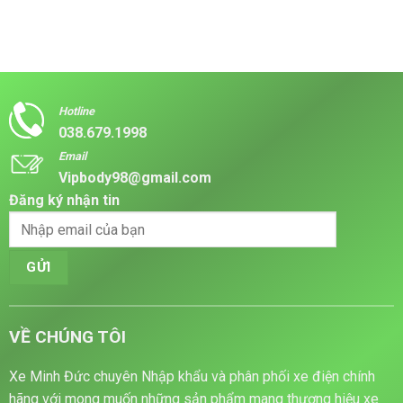
cho
dòng
ba
có
cả
xe
bánh
bình
di
được
mái
luận
chuyển
đánh
che
ở
và
giá
KalaoT
Giải
chở
cao
M7
pháp
hàng
về
PRO
di
độ
lựa
chuyển
ổn
chọn
nhỏ
định
tiện
gọn
Hotline
và
lợi
cùng
038.679.1998
tính
giúp
xe
thực
di
điện
Email
tế
chuyển
3
thoải
bánh
Vipbody98@gmail.com
mái
mini
trong
2026
Đăng ký nhận tin
mọi
thời
tiết
VỀ CHÚNG TÔI
Xe Minh Đức chuyên Nhập khẩu và phân phối xe điện chính
hãng với mong muốn những sản phẩm mang thương hiệu xe