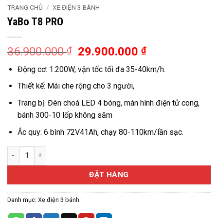
TRANG CHỦ
/
XE ĐIỆN 3 BÁNH
YaBo T8 PRO
Giá
Giá
36.900.000
₫
29.900.000
₫
gốc
hiện
Động cơ: 1.200W, vận tốc tối đa 35-40km/h.
là:
tại
36.900.000 ₫.
là:
Thiết kế: Mái che rộng cho 3 người,
29.900.000 ₫
Trang bị: Đèn choá LED 4 bóng, màn hình điện tử cong,
bánh 300-10 lốp không săm
Ắc quy: 6 bình 72V41Ah, chạy 80-110km/lần sạc.
YaBo T8 PRO số lượng
ĐẶT HÀNG
Danh mục:
Xe điện 3 bánh