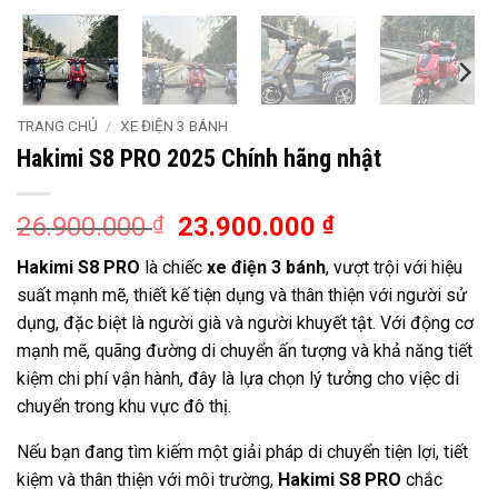
TRANG CHỦ
/
XE ĐIỆN 3 BÁNH
Hakimi S8 PRO 2025 Chính hãng nhật
Giá
Giá
26.900.000
₫
23.900.000
₫
gốc
hiện
Hakimi S8 PRO
là chiếc
xe điện 3 bánh
, vượt trội với hiệu
là:
tại
suất mạnh mẽ, thiết kế tiện dụng và thân thiện với người sử
26.900.000 ₫.
là:
dụng, đặc biệt là người già và người khuyết tật. Với động cơ
23.900.000 ₫
mạnh mẽ, quãng đường di chuyển ấn tượng và khả năng tiết
kiệm chi phí vận hành, đây là lựa chọn lý tưởng cho việc di
chuyển trong khu vực đô thị.
Nếu bạn đang tìm kiếm một giải pháp di chuyển tiện lợi, tiết
kiệm và thân thiện với môi trường,
Hakimi S8 PRO
chắc